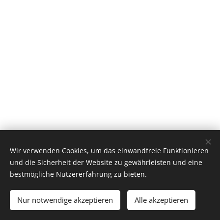
Wir verwenden Cookies, um das einwandfreie Funktionieren
Minden jog fenntartva | Had-és Kultúrtörténeti Egyesület 2022
und die Sicherheit der Website zu gewährleisten und eine
Cookies
bestmögliche Nutzererfahrung zu bieten.
Sprachen
Nur notwendige akzeptieren
Alle akzeptieren
Magyar
English
Deutsch