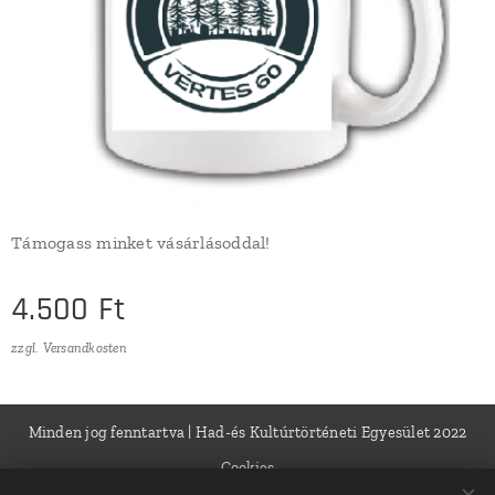
Támogass minket vásárlásoddal!
4.500
Ft
zzgl. Versandkosten
Minden jog fenntartva | Had-és Kultúrtörténeti Egyesület 2022
Cookies