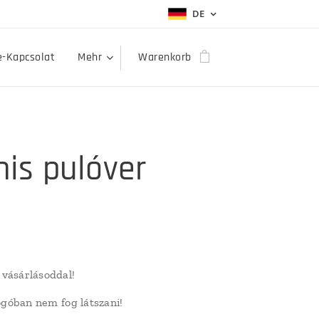
DE
e-Kapcsolat
Mehr
Warenkorb
is pulóver
vásárlásoddal!
logóban nem fog látszani!