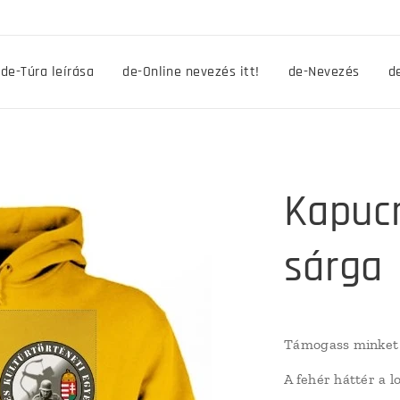
de-Túra leírása
de-Online nevezés itt!
de-Nevezés
d
Kapucn
sárga
Támogass minket 
A fehér háttér a 