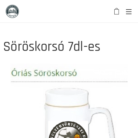
Söröskorsó 7dl-es