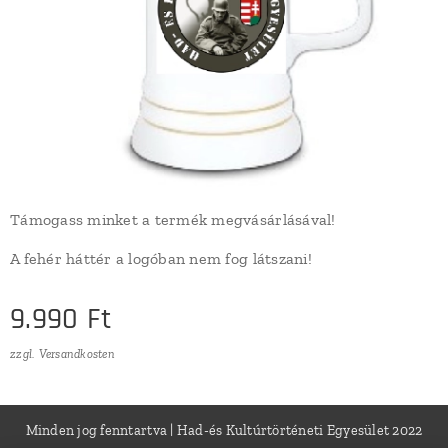
Támogass minket a termék megvásárlásával!
A fehér háttér a logóban nem fog látszani!
9.990
Ft
zzgl. Versandkosten
Minden jog fenntartva | Had-és Kultúrtörténeti Egyesület 2022