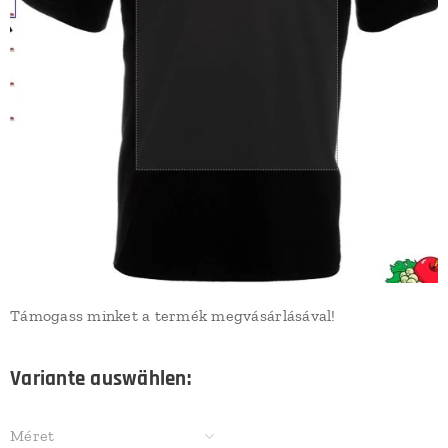
Támogass minket a termék megvásárlásával!
Variante auswählen:
Méret