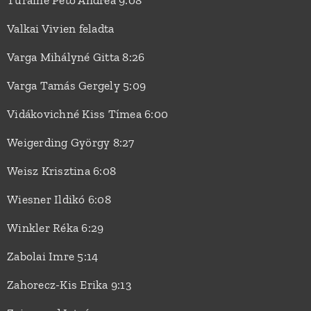
Turainé Pető Andrea 9:08
Valkai Vivien feladta
Varga Mihályné Gitta 8:26
Varga Tamás Gergely 5:09
Vidákovichné Kiss Tímea 6:00
Weigerding György 8:27
Weisz Krisztina 6:08
Wiesner Ildikó 6:08
Winkler Réka 6:29
Zabolai Imre 5:14
Zahorecz-Kis Erika 9:13