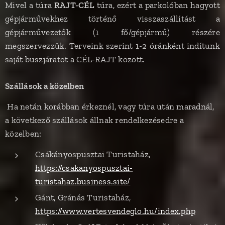
Mivel a túra
RAJT-CÉL
túra, ezért a parkolóban hagyott
gépjárművekhez történő visszaszállítást a
gépjárművezetők (1 fő/gépjármű) részére
megszervezzük. Terveink szerint 1-2 óránként indítunk
saját buszjáratot a CÉL-RAJT között.
Szállások a közelben
Ha netán korábban érkeznél, vagy túra után maradnál,
a következő szállások állnak rendelkezésedre a
közelben:
Csákányospusztai Turistaház,
https://csakanyospusztai-
turistahaz.business.site/
Gánt, Gránás Turistaház,
https://www.vertesvendeglo.hu/index.php