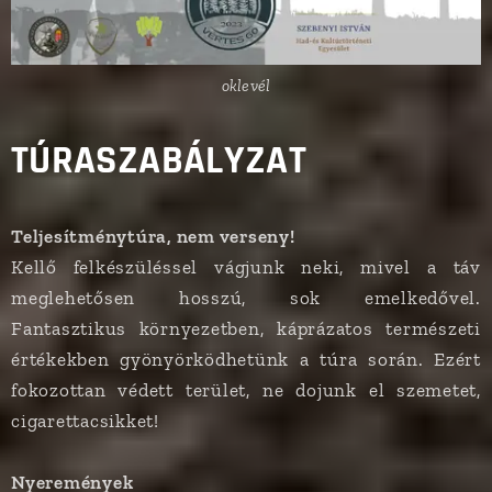
oklevél
TÚRASZABÁLYZAT
Teljesítménytúra, nem verseny!
Kellő felkészüléssel vágjunk neki, mivel a táv
meglehetősen hosszú, sok emelkedővel.
Fantasztikus környezetben, káprázatos természeti
értékekben gyönyörködhetünk a túra során. Ezért
fokozottan védett terület, ne dojunk el szemetet,
cigarettacsikket!
Nyeremények