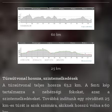
60 km
25 km
Túraútvonal hossza, szintemelkedések
A túraútvonal teljes hossza 63,2 km. A fenti kép
tartalmazza a nehézségi fokokat, azaz a
szintemelkedéseket. Továbbá indítunk egy rövidített 25
km-es túrát is azok számára, akiknek hosszú volna a 60
km.