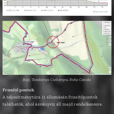
Rajt, Tatabánya Csákányos, Birka Csárda
Frissítő pontok
A teljesítménytúra 11 állomásán frissítőpontok
találhatók, ahol ásványvíz áll majd rendelkezésre.