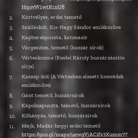
HqovW1wtR1nU8
Körtvélyes, erdei temető
Szálláskút, Kis-Nagy Sándor emlékműve
Kapberekpuszta, katonasír
Várgesztes, temető (huszár sírok)
Vérteskozma (Riedel Károly huszárzászlós
sírja)
Kaszap-kút (A Vértesben elesett honvédek
emlékműve)
Gánt temető, huszársírok
Kápolnapuszta, temető, huszársírok
Kőhányás, temető, huszársírok
Majk, Madár-hegyi erdei temető
https://goo.gl/maps/uewgYjACifs3Xumm7?