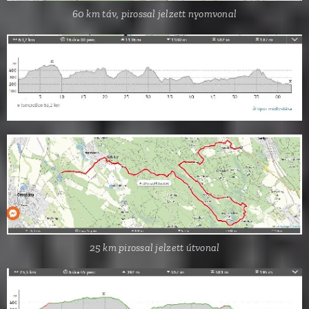
60 km táv, pirossal jelzett nyomvonal
25 km pirossal jelzett útvonal