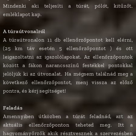
Mindenki aki teljesíti a túrát, pólót, kitűzőt.
emléklapot kap.
A túraútvonalról
A túraútvonalon 11 db ellenőrzőpontot kell elérni,
(25 km táv esetén 5 ellenőrzőpontot ) és ott
leigazoltatni az igazolólapokat. Az ellenőrzőpontok
között a fákon narancsszínű festékkel pontokkal
jelöljük ki az útvonalat. Ha mégsem találnád meg a
következő ellenőrzőpontot, menj vissza az előző
pontra, és kérj segítséget!
Feladás
Amennyiben útközben a túrát feladnád, azt az
aktuális ellenőrzőponton teheted meg. Itt a
hagyományőrzők akik résztvesznek a szervezésben