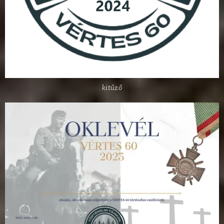
kitűző