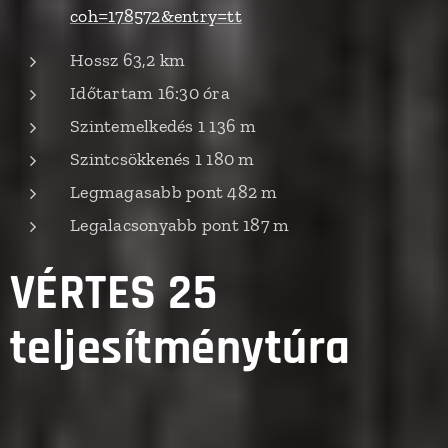
coh=178572&entry=tt
Hossz 63,2 km
Időtartam 16:30 óra
Szintemelkedés 1 136 m
Szintcsökkenés 1 180 m
Legmagasabb pont 482 m
Legalacsonyabb pont 187 m
VÉRTES 25
teljesítménytúra