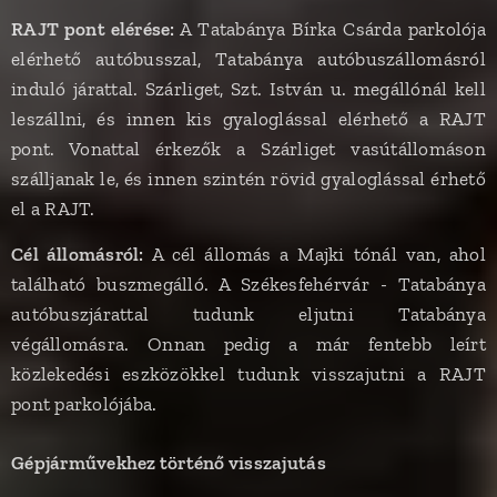
RAJT pont elérése:
A Tatabánya Bírka Csárda parkolója
elérhető autóbusszal, Tatabánya autóbuszállomásról
induló járattal. Szárliget, Szt. István u. megállónál kell
leszállni, és innen kis gyaloglással elérhető a RAJT
pont. Vonattal érkezők a Szárliget vasútállomáson
szálljanak le, és innen szintén rövid gyaloglással érhető
el a RAJT.
Cél állomásról:
A cél állomás a Majki tónál van, ahol
található buszmegálló. A Székesfehérvár - Tatabánya
autóbuszjárattal tudunk eljutni Tatabánya
végállomásra. Onnan pedig a már fentebb leírt
közlekedési eszközökkel tudunk visszajutni a RAJT
pont parkolójába.
Gépjárművekhez történő visszajutás