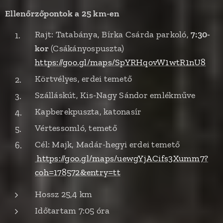
Ellenőrzőpontok a 25 km-en
Rajt: Tatabánya, Bírka Csárda parkoló,
7:30-
kor
(Csákányospuszta)
https://goo.gl/maps/SpYRHqovW1wtR1nU8
Körtvélyes, erdei temető
Szálláskút, Kis-Nagy Sándor emlékműve
Kapberekpuszta, katonasír
Vértessomló, temető
Cél: Majk, Madár-hegyi erdei temető
https://goo.gl/maps/uewgYjACifs3Xumm7?
coh=178572&entry=tt
Hossz 25,4 km
Időtartam 7:05 óra