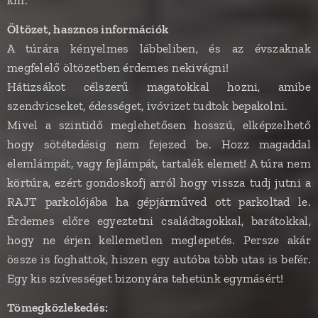
Öltözet, hasznos információk
A túrára kényelmes lábbeliben, és az évszaknak
megfelelő öltözetben érdemes nekivágni!
Hátizsákot célszerű magatokkal hozni, amibe
szendvicseket, édességet, ivóvizet tudtok bepakolni.
Mivel a szintidő meglehetősen hosszú, elképzelhető
hogy sötétedésig nem fejezed be. Hozz magaddal
elemlámpát, vagy fejlámpát, tartalék elemet! A túra nem
körtúra, ezért gondoskofj arról hogy vissza tudj jutni a
RAJT parkolójába ha gépjárműved ott parkoltad le.
Érdemes előre egyeztetni családtagokkal, barátokkal,
hogy ne érjen kellemetlen meglepetés. Persze akár
össze is foghattok, hiszen egy autóba több utas is befér.
Egy kis szívességet bizonyára tehetünk egymásért!
Tömegközlekedés: