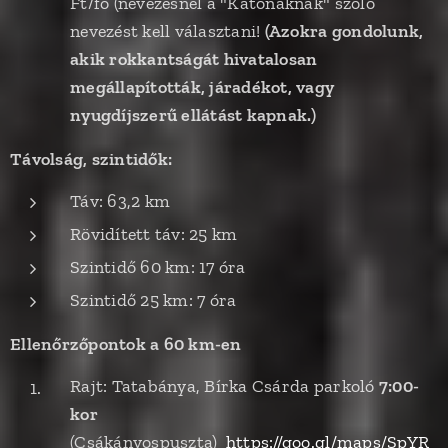
Ft/fő (nevezésnél a "Katonáknak" szóló
nevezést kell választani!
(Azokra gondolunk,
akik rokkantságát hivatalosan
megállapították, járadékot, vagy
nyugdíjszerű ellátást kapnak.)
Távolság, szintidők:
Táv: 63,2 km
Rövidített táv: 25 km
Szintidő 60 km: 17 óra
Szintidő 25 km: 7 óra
Ellenőrzőpontok a 60 km-en
Rajt: Tatabánya, Bírka Csárda parkoló
7:00-
kor
(Csákányospuszta)
https://goo.gl/maps/SpYR