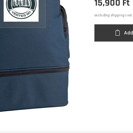
15,900
Ft
excluding shipping cost
Add