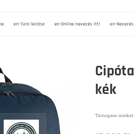
me
en-Túra leírása
en-Online nevezés itt!
en-Nevezés
Cipóta
kék
Támogass minket 