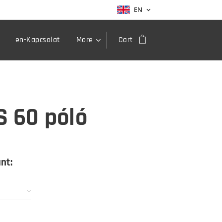
EN
en-Kapcsolat
More
Cart
S 60 póló
nt: