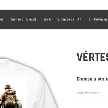
me
en-Túra leírása
en-Online nevezés itt!
en-Nevezés
VÉRTE
Choose a varia
Póló méretek