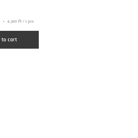
4,300 Ft / 1 pcs
 to cart