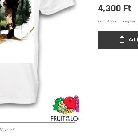
4,300
Ft
excluding shipping cost
Add
ló 2026