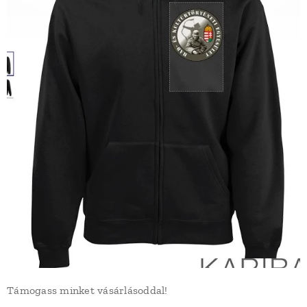
Támogass minket vásárlásoddal!