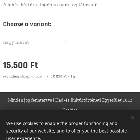
A fehér háttér a logóban nem fog látszani!
Choose a variant:
nagy méret
15,500
Ft
excluding shipping cost
15,500 Ft / 1 g
Minden jog fenntartva | Had-és Kultúrtörténeti Egyesület 2022
Cookies
We use cookies to enable the proper functioning and
Languages
security of our website, and to offer you the best possible
Magyar
English
Deutsch
user experience.