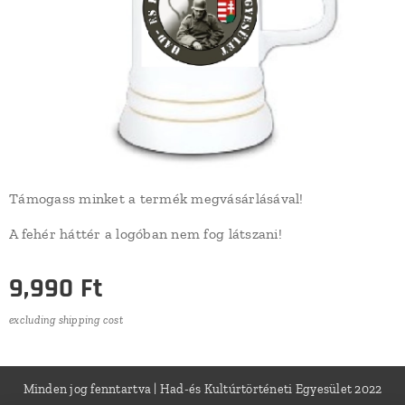
Támogass minket a termék megvásárlásával!
A fehér háttér a logóban nem fog látszani!
9,990
Ft
excluding shipping cost
Minden jog fenntartva | Had-és Kultúrtörténeti Egyesület 2022