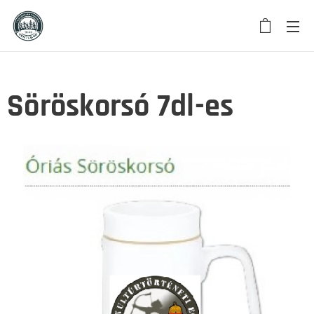
Söröskorsó 7dl-es