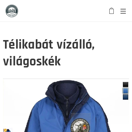
Télikabát vízálló,
világoskék