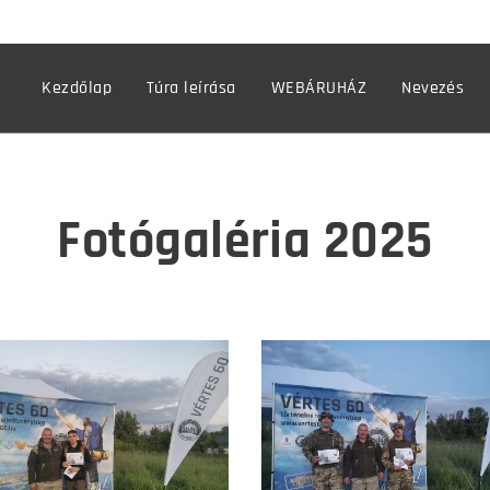
Kezdőlap
Túra leírása
WEBÁRUHÁZ
Nevezés
Fotógaléria 2025