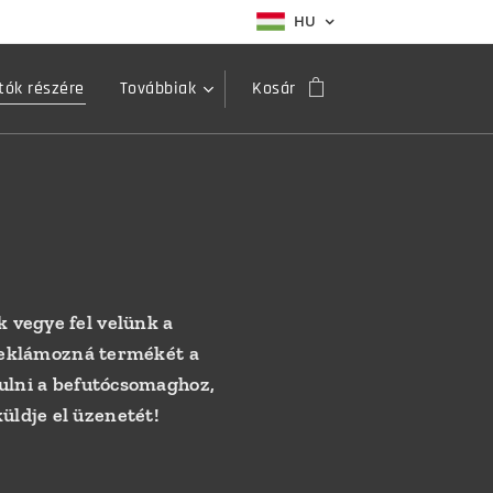
HU
ók részére
Továbbiak
Kosár
 vegye fel velünk a
 reklámozná termékét a
ulni a befutócsomaghoz,
ldje el üzenetét!