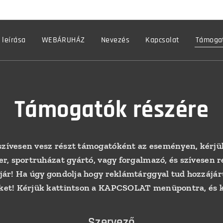
 leírása
WEBÁRUHÁZ
Nevezés
Kapcsolat
Támogat
Támogatók részére
zívesen vesz részt támogatóként az eseményen, kérjük
er, sportruházat gyártó, vagy forgalmazó, és szívesen
jár! Ha úgy gondolja hogy reklámtárggyal tud hozzájár
ket! Kérjük kattintson a KAPCSOLAT menüpontra, és kü
Szervező