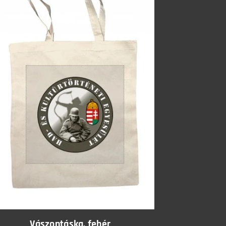
Vászontáska, fehér