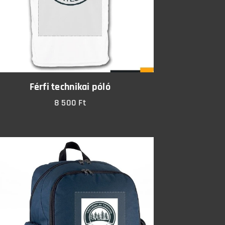
Férfi technikai póló
8 500
Ft