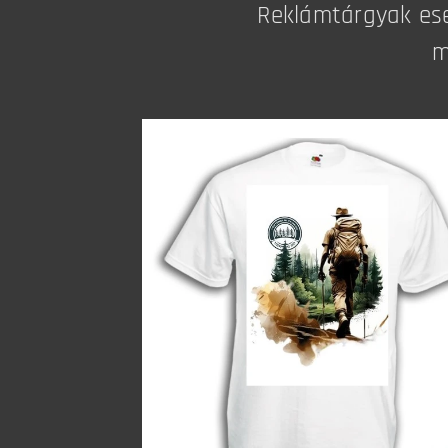
Reklámtárgyak ese
m