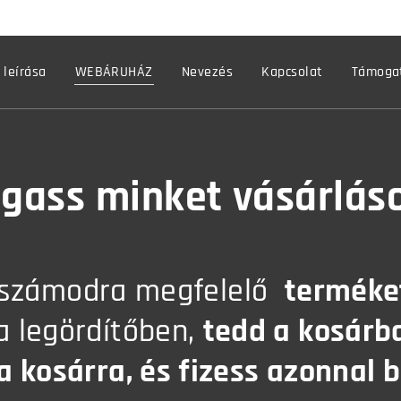
 leírása
WEBÁRUHÁZ
Nevezés
Kapcsolat
Támogat
gass minket vásárláso
számodra megfelelő
terméke
 legördítőben,
tedd a kosárba
 a kosárra, és fizess azonnal