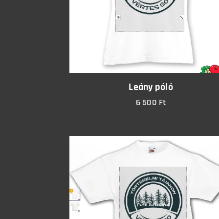
Leány póló
6 500
Ft