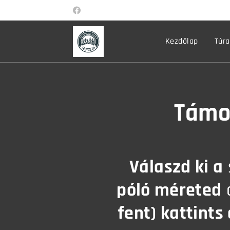
Kezdőlap
Túra
Támo
Válaszd ki a
póló méreted
a
fent) kattints