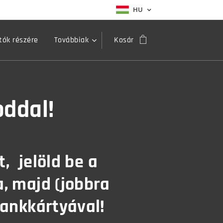
HU
ók részére
Továbbiak
Kosár
ddal!
t,
jelöld be a
, majd (jobbra
 bankkártyával!