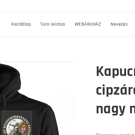
Kezdőlap
Túra leírása
WEBÁRUHÁZ
Nevezés
Kapucn
cipzár
nagy 
Támogass minket 