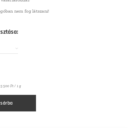
logóban nem fog látszani!
asztása:
15 500 Ft / 1 g
sárba