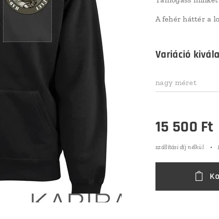
A fehér háttér a 
Variáció kivál
nagy méret
15 500
Ft
szállítási díj nélkül
Ko