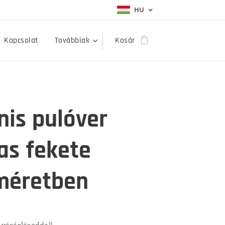
HU
Kapcsolat
Továbbiak
Kosár
is pulóver
as fekete
méretben
vásárlásoddal!