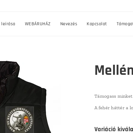
 leírása
WEBÁRUHÁZ
Nevezés
Kapcsolat
Támogat
Mellén
Támogass minket 
A fehér háttér a 
Variáció kivál