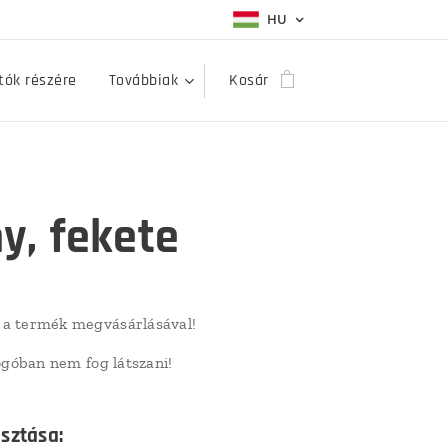
HU
ók részére
Továbbiak
Kosár
y, fekete
a termék megvásárlásával!
logóban nem fog látszani!
asztása: