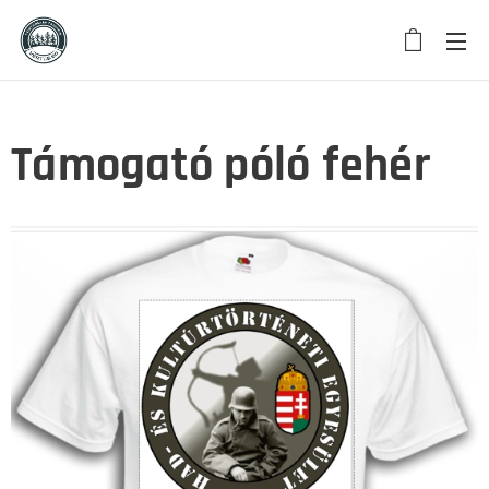
Támogató póló fehér