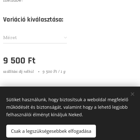
Variáció kiválasztása:
Méret
9 500
Ft
szállítási díj nélkül
9 500 Ft / 1 g
Minden jog fenntartva | Had-és Kultúrtörténeti Egyesület 2022
Sütiket használunk, hogy biztosítsuk a weboldal megfelelő
Sütik
működését és biztonságát, valamint hogy a lehető legjobb
felhasználói élményt kínáljuk Neked.
Nyelvek
Magyar
English
Deutsch
Csak a legszükségesebbek elfogadása