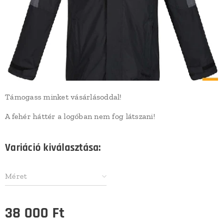
Támogass minket vásárlásoddal!
A fehér háttér a logóban nem fog látszani!
Variáció kiválasztása:
Méret
38 000
Ft