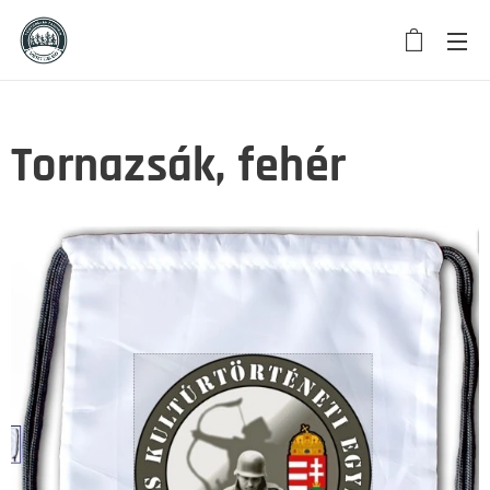
Tornazsák, fehér